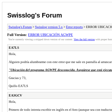
Swisslog's Forum
Swisslog's Forum
>
Swisslog version 5.x
>
Error reports
> ERROR UBICACI
Full Version:
ERROR UBICACIÓN AGWPE
You're currently viewing a stripped down version of our content.
View the full version
with proper form
EA7LS
Hola,
Alguien podría alumbrarme con este error que me sale en pantalla al arrancar
"Ubicación del programa AGWPE desconocida. Asegúrese que está ejecuta
Gracias y 73,
Quillo EA7LS
EA3GCV
Hola,
Primero de todo intenta escribir en inglés en el foro (aunque sea con traduct