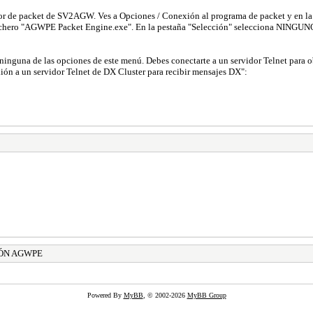
motor de packet de SV2AGW. Ves a Opciones / Conexión al programa de packet y en
 fichero "AGWPE Packet Engine.exe". En la pestaña "Selección" selecciona NINGUNO
 ninguna de las opciones de este menú. Debes conectarte a un servidor Telnet para 
ón a un servidor Telnet de DX Cluster para recibir mensajes DX":
ÓN AGWPE
Powered By
MyBB
, © 2002-2026
MyBB Group