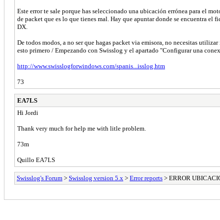
Este error te sale porque has seleccionado una ubicación errónea para el 
de packet que es lo que tienes mal. Hay que apuntar donde se encuentra el
DX.
De todos modos, a no ser que hagas packet via emisora, no necesitas utilizar
esto primero / Empezando con Swisslog y el apartado "Configurar una conexi
http://www.swisslogforwindows.com/spanis...isslog.htm
73
EA7LS
Hi Jordi
Thank very much for help me with litle problem.
73m
Quillo EA7LS
Swisslog's Forum
>
Swisslog version 5.x
>
Error reports
> ERROR UBICACI