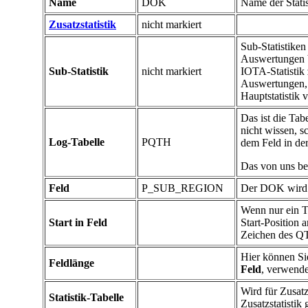
Name
DOK
Name der Statis
Zusatzstatistik
nicht markiert
Sub-Statistike
Auswertungen b
Sub-Statistik
nicht markiert
IOTA-Statistik 
Auswertungen, w
Hauptstatistik
Das ist die Tabe
nicht wissen, s
Log-Tabelle
PQTH
dem Feld in der
Das von uns be
Feld
P_SUB_REGION
Der DOK wird i
Wenn nur ein Te
Start in Feld
Start-Position 
Zeichen des Q
Hier können Sie
Feldlänge
Feld
, verwende
Wird für Zusatz
Statistik-Tabelle
Zusatzstatistik 